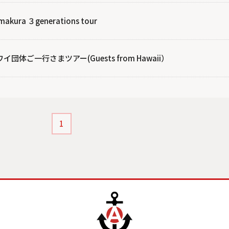
makura ３generations tour
イ団体ご一行さまツアー(Guests from Hawaii）
1