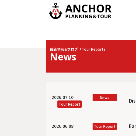
最新情報&ブログ「Tour Report」
News
2026.07.10
News
Di
Tour Report
2026.06.08
Ear
Tour Report