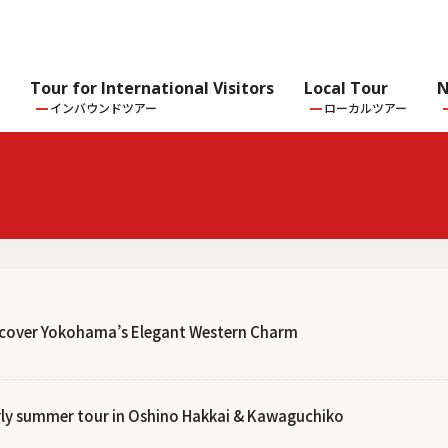
Tour for International Visitors
Local Tour
N
インバウンドツアー
ローカルツアー
scover Yokohama’s Elegant Western Charm
ly summer tour in Oshino Hakkai & Kawaguchiko