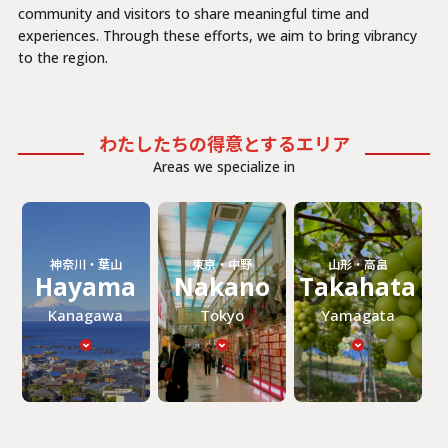
community and visitors to share meaningful time and
experiences. Through these efforts, we aim to bring vibrancy
to the region.
わたしたちの得意とするエリア
Areas we specialize in
神奈川・葉山
東京・中野
山形・高畠
Hayama
Nakano
Takahata
Kanagawa
Tokyo
Yamagata