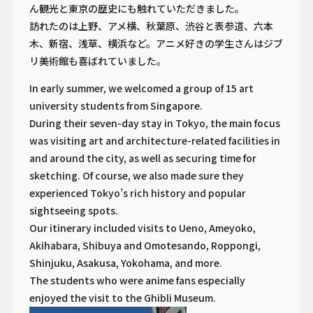
ん観光と東京の歴史にも触れていただきました。
訪れたのは上野、アメ横、秋葉原、渋谷と表参道、六本
木、新宿、浅草、横浜など。アニメ好きの学生さんはジブ
リ美術館も喜ばれていました。
In early summer, we welcomed a group of 15 art
university students from Singapore.
During their seven-day stay in Tokyo, the main focus
was visiting art and architecture-related facilities in
and around the city, as well as securing time for
sketching. Of course, we also made sure they
experienced Tokyo’s rich history and popular
sightseeing spots.
Our itinerary included visits to Ueno, Ameyoko,
Akihabara, Shibuya and Omotesando, Roppongi,
Shinjuku, Asakusa, Yokohama, and more.
The students who were anime fans especially
enjoyed the visit to the Ghibli Museum.